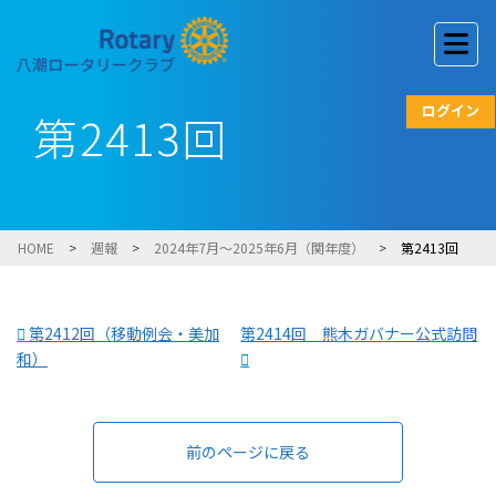
ログイン
第2413回
HOME
>
週報
>
2024年7月～2025年6月（関年度）
>
第2413回
第2412回（移動例会・美加
第2414回 熊木ガバナー公式訪問
和）
前のページに戻る