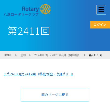
ログイン
第2411回
HOME
>
週報
>
2024年7月～2025年6月（関年度）
>
第2411回
第2410回
第2412回（移動例会・美加和）
前のページに戻る