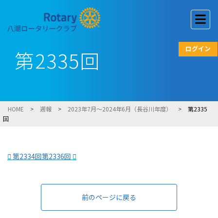
ログイン
第2335回
HOME
>
週報
>
2023年7月～2024年6月（長谷川年度）
>
第2335
回
第2334回
第2336回
前のページに戻る