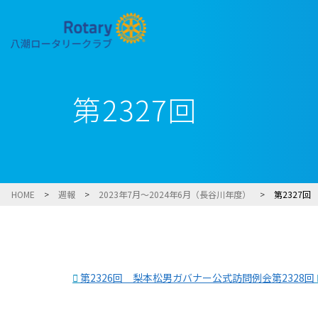
第2327回
HOME
>
週報
>
2023年7月～2024年6月（長谷川年度）
>
第2327回
第2326回 梨本松男ガバナー公式訪問例会
第2328回