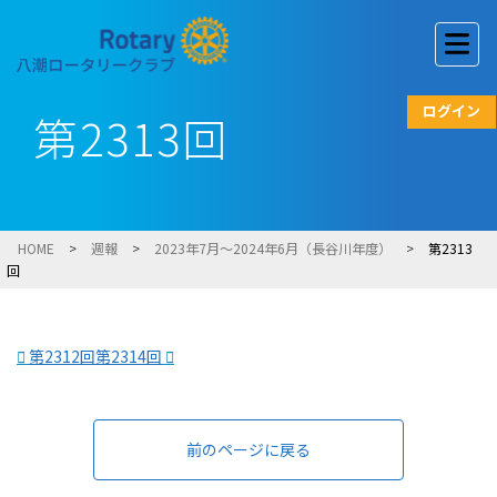
ログイン
第2313回
HOME
>
週報
>
2023年7月～2024年6月（長谷川年度）
>
第2313
回
第2312回
第2314回
前のページに戻る